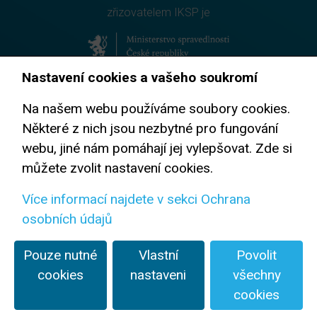
zřizovatelem IKSP je
Nastavení cookies a vašeho soukromí
prevence korupce
Na našem webu používáme soubory cookies.
Některé z nich jsou nezbytné pro fungování
webu, jiné nám pomáhají jej vylepšovat. Zde si
můžete zvolit nastavení cookies.
Více informací najdete v sekci Ochrana
Na textové, obrazové, audio i video materiály se vztahují
osobních údajů
podmínky licence
CC BY-NC-ND 4.0
Ochrana osobních údajů
Prohlášení o přístupnosti
Pouze nutné
Vlastní
Povolit
Ochrana oznamovatelů
cookies
nastaveni
všechny
2023 | eclair | pagebuilder
cookies