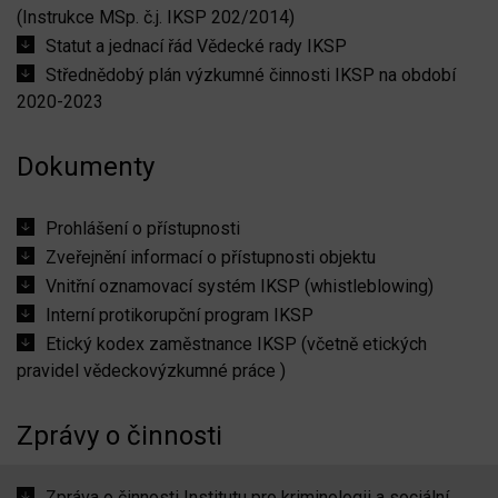
(Instrukce MSp. č.j. IKSP 202/2014)
ubmenu
Statut a jednací řád Vědecké rady IKSP
Střednědobý plán výzkumné činnosti IKSP na období
ubmenu
2020-2023
Dokumenty
Prohlášení o přístupnosti
Zveřejnění informací o přístupnosti objektu
Vnitřní oznamovací systém IKSP (whistleblowing)
Interní protikorupční program IKSP
Etický kodex zaměstnance IKSP (včetně etických
pravidel vědeckovýzkumné práce )
Zprávy o činnosti
Zpráva o činnosti Institutu pro kriminologii a sociální