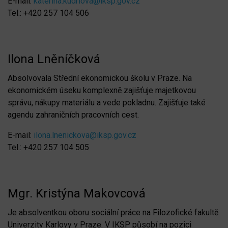
E-mail:
katerina.kudrlova@iksp.gov.cz
Tel.: +420 257 104 506
Ilona Lněníčková
Absolvovala Střední ekonomickou školu v Praze. Na
ekonomickém úseku komplexně zajišťuje majetkovou
správu, nákupy materiálu a vede pokladnu. Zajišťuje také
agendu zahraničních pracovních cest.
E-mail:
ilona.lnenickova@iksp.gov.cz
Tel.: +420 257 104 505
Mgr. Kristýna Makovcová
Je absolventkou oboru sociální práce na Filozofické fakultě
Univerzity Karlovy v Praze. V IKSP působí na pozici