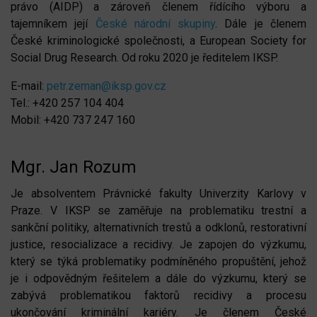
právo (AIDP) a zároveň členem řídícího výboru a
tajemníkem její
České národní skupiny
. Dále je členem
ubmenu
České kriminologické společnosti, a European Society for
Social Drug Research. Od roku 2020 je ředitelem IKSP.
ubmenu
E-mail:
petr.zeman@iksp.gov.cz
Tel.: +420 257 104 404
Mobil: +420 737 247 160
Mgr. Jan Rozum
Je absolventem Právnické fakulty Univerzity Karlovy v
Praze. V IKSP se zaměřuje na problematiku trestní a
sankční politiky, alternativních trestů a odklonů, restorativní
justice, resocializace a recidivy. Je zapojen do výzkumu,
který se týká problematiky podmíněného propuštění, jehož
je i odpovědným řešitelem a dále do výzkumu, který se
zabývá problematikou faktorů recidivy a procesu
ukončování kriminální kariéry. Je členem České