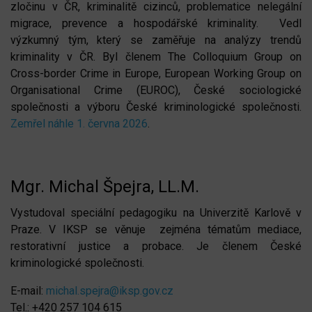
zločinu v ČR, kriminalitě cizinců, problematice nelegální
migrace, prevence a hospodářské kriminality. Vedl
výzkumný tým, který se zaměřuje na analýzy trendů
kriminality v ČR. Byl členem The Colloquium Group on
Cross-border Crime in Europe, European Working Group on
Organisational Crime (EUROC), České sociologické
společnosti a výboru České kriminologické společnosti.
Zemřel náhle 1. června 2026
.
Mgr. Michal Špejra, LL.M.
Vystudoval speciální pedagogiku na Univerzitě Karlově v
Praze. V IKSP se věnuje zejména tématům mediace,
restorativní justice a probace. Je členem České
kriminologické společnosti.
E-mail:
michal.spejra@iksp.gov.cz
Tel.: +420 257 104 615