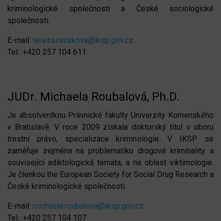
kriminologické společnosti a České sociologické
společnosti.
E-mail:
tereza.raszkova@iksp.gov.cz
Tel.: +420 257 104 611
JUDr. Michaela Roubalová, Ph.D.
Je absolventkou Právnické fakulty Univerzity Komenského
v Bratislavě. V roce 2009 získala doktorský titul v oboru
trestní právo, specializace kriminologie. V IKSP se
zaměřuje zejména na problematiku drogové kriminality a
související adiktologická témata, a na oblast viktimologie.
Je členkou the European Society for Social Drug Research a
České kriminologické společnosti.
E-mail:
michaela.roubalova@iksp.gov.cz
Tel.: +420 257 104 107