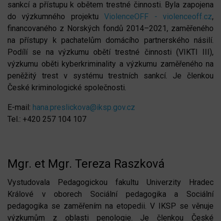
sankcí a přístupu k obětem trestné činnosti. Byla zapojena
do výzkumného projektu
ViolenceOFF - violenceoff.cz
,
financovaného z Norských fondů 2014–2021, zaměřeného
na přístupy k pachatelům domácího partnerského násilí.
Podílí se na výzkumu obětí trestné činnosti (VIKTI III),
výzkumu oběti kyberkriminality a výzkumu zaměřeného na
peněžitý trest v systému trestních sankcí. Je členkou
České kriminologické společnosti.
E-mail:
hana.preslickova@iksp.gov.cz
Tel.: +420 257 104 107
Mgr. et Mgr. Tereza Raszková
Vystudovala Pedagogickou fakultu Univerzity Hradec
Králové v oborech Sociální pedagogika a Sociální
pedagogika se zaměřením na etopedii. V IKSP se věnuje
výzkumům z oblasti penologie. Je členkou České