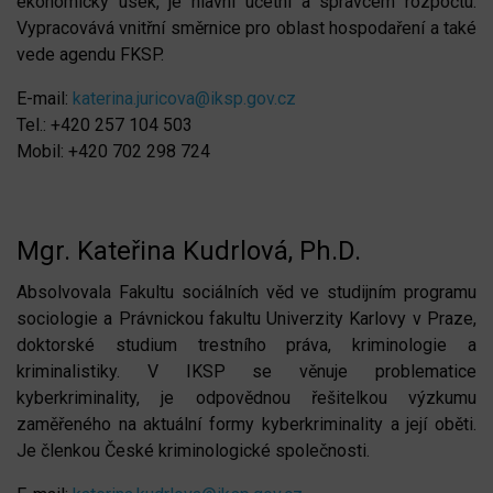
ekonomický úsek, je hlavní účetní a správcem rozpočtu.
Vypracovává vnitřní směrnice pro oblast hospodaření a také
vede agendu FKSP.
E-mail:
katerina.juricova@iksp.gov.cz
Tel.: +420 257 104 503
Mobil: +420 702 298 724
Mgr. Kateřina Kudrlová, Ph.D.
Absolvovala Fakultu sociálních věd ve studijním programu
sociologie a Právnickou fakultu Univerzity Karlovy v Praze,
doktorské studium trestního práva, kriminologie a
kriminalistiky. V IKSP se věnuje problematice
kyberkriminality, je odpovědnou řešitelkou výzkumu
zaměřeného na aktuální formy kyberkriminality a její oběti.
Je členkou České kriminologické společnosti.