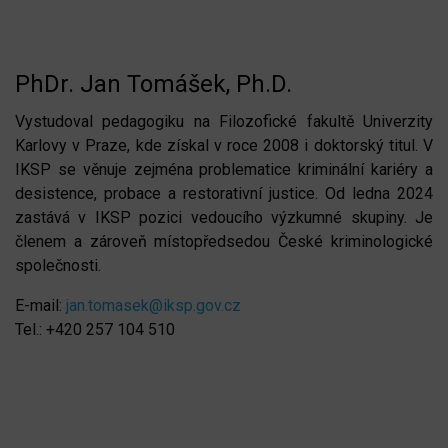
PhDr. Jan Tomášek, Ph.D.
Vystudoval pedagogiku na Filozofické fakultě Univerzity
Karlovy v Praze, kde získal v roce 2008 i doktorský titul. V
IKSP se věnuje zejména problematice kriminální kariéry a
desistence, probace a restorativní justice. Od ledna 2024
zastává v IKSP pozici vedoucího výzkumné skupiny. Je
členem a zároveň místopředsedou České kriminologické
společnosti.
E-mail:
jan.tomasek@iksp.gov.cz
Tel.: +420 257 104 510