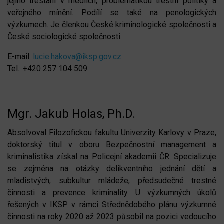
jejího trestání v médiích, problematikou trestní politiky a
veřejného mínění. Podílí se také na penologických
výzkumech. Je členkou České kriminologické společnosti a
České sociologické společnosti.
E-mail:
lucie.hakova@iksp.gov.cz
Tel.: +420 257 104 509
Mgr. Jakub Holas, Ph.D.
Absolvoval Filozofickou fakultu Univerzity Karlovy v Praze,
doktorský titul v oboru Bezpečnostní management a
kriminalistika získal na Policejní akademii ČR. Specializuje
se zejména na otázky delikventního jednání dětí a
mladistvých, subkultur mládeže, předsudečné trestné
činnosti a prevence kriminality. U výzkumných úkolů
řešených v IKSP v rámci Střednědobého plánu výzkumné
činnosti na roky 2020 až 2023 působil na pozici vedoucího