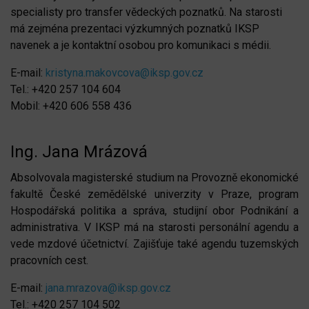
specialisty pro transfer vědeckých poznatků. Na starosti
má zejména prezentaci výzkumných poznatků IKSP
navenek a je kontaktní osobou pro komunikaci s médii.
E-mail:
kristyna.makovcova@iksp.gov.cz
Tel.: +420 257 104 604
Mobil: +420 606 558 436
Ing. Jana Mrázová
Absolvovala magisterské studium na Provozně ekonomické
fakultě České zemědělské univerzity v Praze, program
Hospodářská politika a správa, studijní obor Podnikání a
administrativa. V IKSP má na starosti personální agendu a
vede mzdové účetnictví. Zajišťuje také agendu tuzemských
pracovních cest.
E-mail:
jana.mrazova@iksp.gov.cz
Tel.: +420 257 104 502