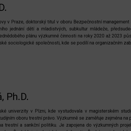
.D.
lovy v Praze, doktorský titul v oboru Bezpečnostní management a 
ího jednání dětí a mladistvých, subkultur mládeže, předsudeč
ednědobého plánu výzkumné činnosti na roky 2020 až 2023 půs
ké sociologické společnosti, kde se podílí na organizačním za
, Ph.D.
ské univerzity v Plzni, kde vystudovala v magisterském stud
studijním oboru trestní právo. Výzkumně se zaměřuje zejména na 
na trestní a sankční politiku. Je zapojena do výzkumných pro