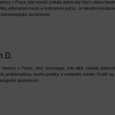
arlovy v Praze, kde rovněž získala doktorský titul v oboru tres
itiku, alternativní tresty a restorativní justici. Je národní kor
é kriminologické společnosti.
h.D.
ty Karlovy v Praze, obor sociologie, kde také získala doktor
iích, problematikou trestní politiky a veřejného mínění. Podílí
ologické společnosti.