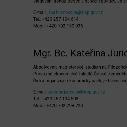
sledování trendů trestní a sankční politiky. Je
E-mail:
jana.hulmakova@iksp.gov.cz
Tel.: +420 257 104 614
Mobil: +420 702 150 936
Mgr. Bc. Kateřina Jur
Absolvovala magisterské studium na Filozofické
Provozně ekonomické fakultě České zemědělské 
Řídí a organizuje ekonomický úsek, je hlavní ú
E-mail:
katerina.juricova@iksp.gov.cz
Tel.: +420 257 104 503
Mobil: +420 702 298 724