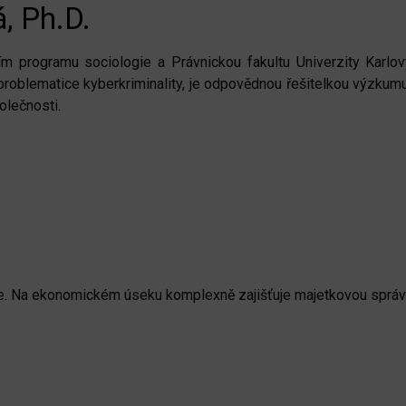
, Ph.D.
ím programu sociologie a Právnickou fakultu Univerzity Karlo
e problematice kyberkriminality, je odpovědnou řešitelkou výzkum
olečnosti.
. Na ekonomickém úseku komplexně zajišťuje majetkovou správu,