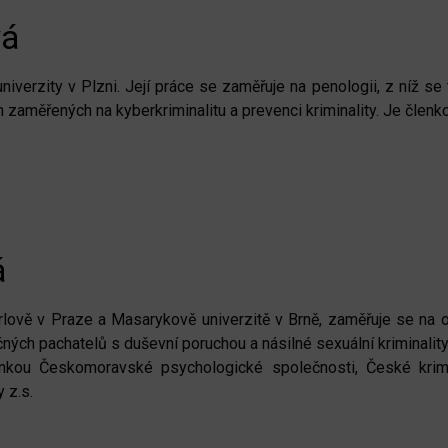
vá
erzity v Plzni. Její práce se zaměřuje na penologii, z níž se ta
aměřených na kyberkriminalitu a prevenci kriminality. Je členk
á
lově v Praze a Masarykově univerzitě v Brně, zaměřuje se na o
ch pachatelů s duševní poruchou a násilné sexuální kriminality.
členkou Českomoravské psychologické společnosti, České kri
 z.s.