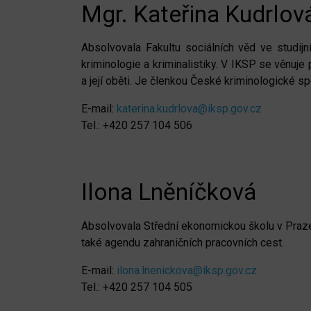
Mgr. Kateřina Kudrlová
Absolvovala Fakultu sociálních věd ve studijn
kriminologie a kriminalistiky. V IKSP se věnuj
a její oběti. Je členkou České kriminologické sp
E-mail:
katerina.kudrlova@iksp.gov.cz
Tel.: +420 257 104 506
Ilona Lněníčková
Absolvovala Střední ekonomickou školu v Praze
také agendu zahraničních pracovních cest.
E-mail:
ilona.lnenickova@iksp.gov.cz
Tel.: +420 257 104 505