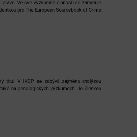
tní právo. Ve své výzkumné činnosti se zaměřuje
espondentkou pro The European Sourcebook of Crime
ský titul. V IKSP se zabývá zejména analýzou
 se také na penologických výzkumech. Je členkou