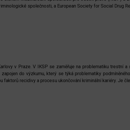
riminologické společnosti, a European Society for Social Drug R
rlovy v Praze. V IKSP se zaměřuje na problematiku trestní a san
. Je zapojen do výzkumu, který se týká problematiky podmíněnéh
 faktorů recidivy a procesu ukončování kriminální kariéry. Je 