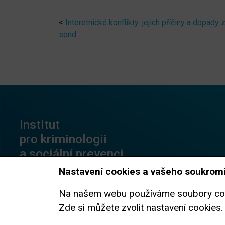
<
Interetnické konflikty: jejich příčiny a dopady
sond
Institut
pro kriminologii
a sociální prevenci
Nastavení cookies a vašeho soukrom
Nám. 14. října 801/12
Na našem webu používáme soubory cooki
150 00 Praha 5
Zde si můžete zvolit nastavení cookies.
Datová schránka:
ifi6zut