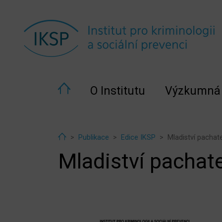
O Institutu
Výzkumná 
Home
Publikace
Edice IKSP
Mladiství pachatel
Mladiství pachatel