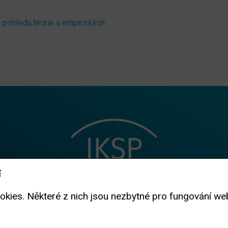
 z pohledu teorie a empirických
í
es. Některé z nich jsou nezbytné pro fungování webu,
zřizovatelem IKSP je