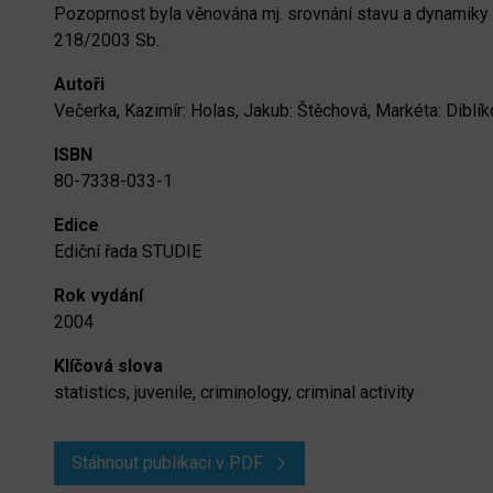
Pozoprnost byla věnována mj. srovnání stavu a dynamiky k
218/2003 Sb.
Autoři
Večerka, Kazimír: Holas, Jakub: Štěchová, Markéta: Diblí
ISBN
80-7338-033-1
Edice
Ediční řada STUDIE
Rok vydání
2004
Klíčová slova
statistics, juvenile, criminology, criminal activity
Stáhnout publikaci v PDF