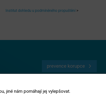
Institut dohledu u podmíněného propuštění
>
prevence korupce
 jiné nám pomáhají jej vylepšovat.
Na textové, obrazové, audio i video materiály se vztahují podmínky