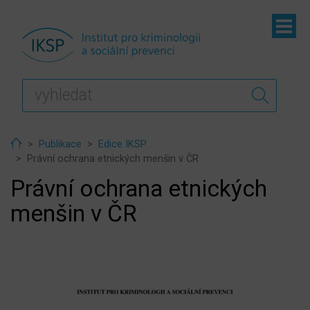
ubmenu
ubmenu
ubmenu
Home
Publikace
Edice IKSP
Právní ochrana etnických menšin v ČR
Právní ochrana etnických
menšin v ČR
ubmenu