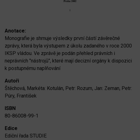
Anotace:
Monografie je shrnuje výsledky první částí závěrečné
zprávy, která byla výstupem z úkolu zadaného v roce 2000
IKSP vládou. Ve zprávě je podán přehled právních i
neprávních "nástrojů", které mají decizní orgány k dispozici
k postupnému naplňování
Autoři
Štěchová, Markéta: Kotulán, Petr: Rozum, Jan: Zeman, Petr:
Púry, František
ISBN
80-86008-99-1
Edice
Ediční řada STUDIE