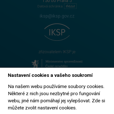
150 00 Praha 5
Datová schránka:
ifi6zut
iksp@iksp.gov.cz
zřizovatelem IKSP je
Nastavení cookies a vašeho soukromí
prevence korupce
Na našem webu používáme soubory cookies.
Některé z nich jsou nezbytné pro fungování
webu, jiné nám pomáhají jej vylepšovat. Zde si
můžete zvolit nastavení cookies.