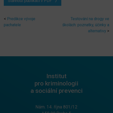
Stáhnout publikaci v PDF
<
Predikce vývoje
Testování na drogy ve
pachatele
školách: poznatky, účinky a
alternativy
>
Institut
pro kriminologii
a sociální prevenci
Nám. 14. října 801/12