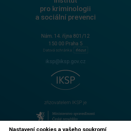
Institut
pro kriminologii
a sociální prevenci
Nám. 14. října 801/12
150 00 Praha 5
Datová schránka:
ifi6zut
iksp@iksp.gov.cz
zřizovatelem IKSP je
Nastavení cookies a vašeho soukromí