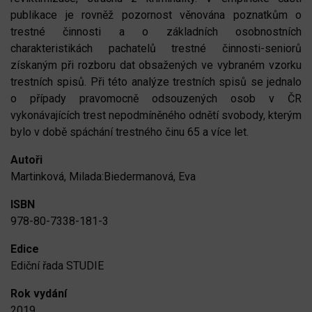
publikace je rovněž pozornost věnována poznatkům o
trestné činnosti a o základních osobnostních
charakteristikách pachatelů trestné činnosti-seniorů
získaným při rozboru dat obsažených ve vybraném vzorku
trestních spisů. Při této analýze trestních spisů se jednalo
o případy pravomocně odsouzených osob v ČR
vykonávajících trest nepodmíněného odnětí svobody, kterým
bylo v době spáchání trestného činu 65 a více let.
Autoři
Martinková, Milada:Biedermanová, Eva
ISBN
978-80-7338-181-3
Edice
Ediční řada STUDIE
Rok vydání
2019