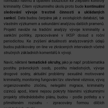
formulaci návrhů a opatření sloužících ke zlepšení kontroly
kriminality. Cílem výzkumného úkolu proto bude
kontinuální
sledování vývoje trestné činnosti a ukládaných
sankcí.
Data budou čerpána jak z existujících databází, tak
vlastním výzkumem a sekundární analýzou dalších pramenů.
Projekt naváže na tradiční analýzy vývoje kriminality a
sankční politiky, zpracovávané v IKSP dosud s roční
periodicitou. Ke zvýšení aktuálnosti analyzovaných údajů
budou publikovány on-line ve zkrácených intervalech včetně
stručných základních komentářů k vývoji.
Navíc, některé
tematické okruhy,
jako je např. problematika
postihu právnických osob, postihu mladistvých, vývoje
drogové scény, aktuální problémy sexuálně motivované
kriminality, monitoring fungování tzv. otevřené věznice, vývoj
organizovaného zločinu, nelegální migrace, kriminality
cizinců apod., které nejsou pokryty hlavními výzkumnými
projekty střednědobého plánu, budou - podle potřeby a v
přiměřeném rozsahu - zpracovány formou dílčích