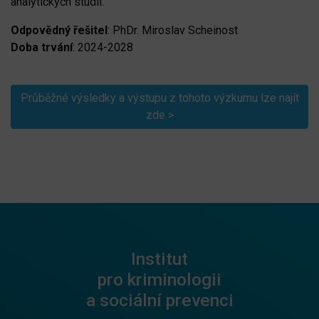
analytických studií.
Odpovědný řešitel
: PhDr. Miroslav Scheinost
Doba trvání
: 2024-2028
Průběžné výsledky a výstupu z tohoto výzkumu lze najít
zde >
Institut
pro kriminologii
a sociální prevenci