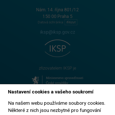
Nám. 14. října 801/12
150 00 Praha 5
Datová schránka:
ifi6zut
iksp@iksp.gov.cz
zřizovatelem IKSP je
Nastavení cookies a vašeho soukromí
prevence korupce
Na našem webu používáme soubory cookies.
Některé z nich jsou nezbytné pro fungování