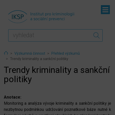
ubmenu
ubmenu
Home
Výzkumná činnost
Přehled výzkumů
Trendy kriminality a sankční politiky
Trendy kriminality a sankční
politiky
ubmenu
ubmenu
Anotace:
Monitoring a analýza vývoje kriminality a sankční politiky je
nezbytnou podmínkou udržování poznatkové báze nutné k