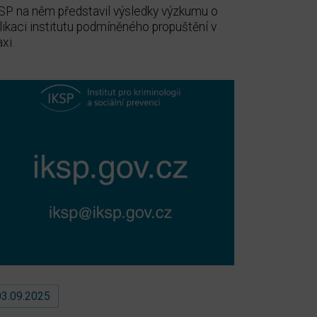
SP na něm představil výsledky výzkumu o
likaci institutu podmíněného propuštění v
axi.
03.09.2025