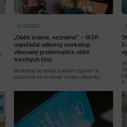
21.05.2025
„Oběti známé, neznámé“ – IKSP
3
uspořádal odborný workshop
E
věnovaný problematice obětí
v
i
trestných činů
IK
36
Workshop se setkal s velkým zájmem a
ES
zúčastnila se ho téměř stovka odborníků.
3.