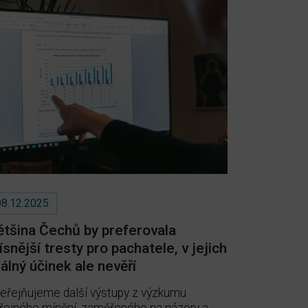
08.12.2025
ětšina Čechů by preferovala
ísnější tresty pro pachatele, v jejich
álný účinek ale nevěří
eřejňujeme další výstupy z výzkumu