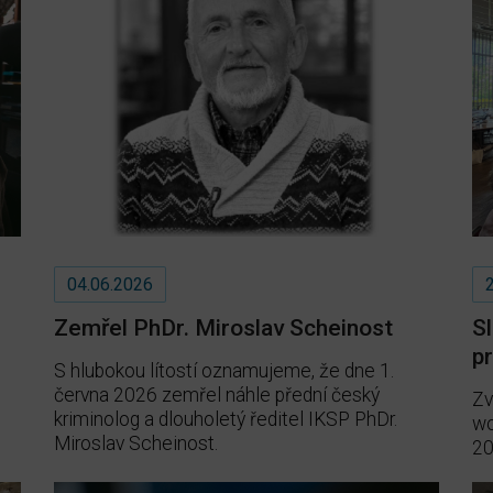
04.06.2026
Zemřel PhDr. Miroslav Scheinost
Sl
p
S hlubokou lítostí oznamujeme, že dne 1.
června 2026 zemřel náhle přední český
Zv
kriminolog a dlouholetý ředitel IKSP PhDr.
wo
Miroslav Scheinost.
20