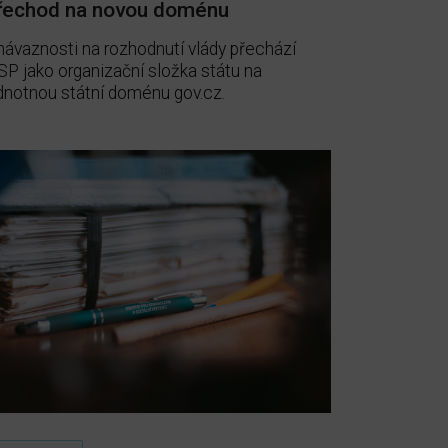
řechod na novou doménu
návaznosti na rozhodnutí vlády přechází
SP jako organizační složka státu na
dnotnou státní doménu gov.cz.