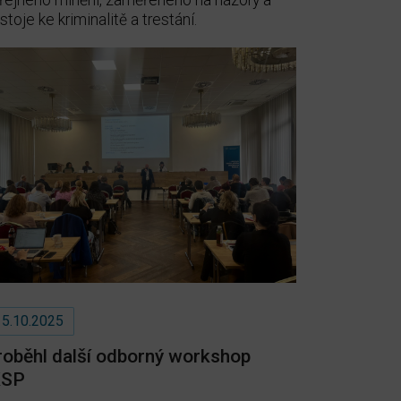
řejného mínění, zaměřeného na názory a
stoje ke kriminalitě a trestání.
15.10.2025
roběhl další odborný workshop
KSP