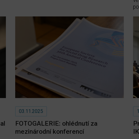
ve
po
03.11.2025
al
FOTOGALERIE: ohlédnutí za
P
mezinárodní konferencí
I