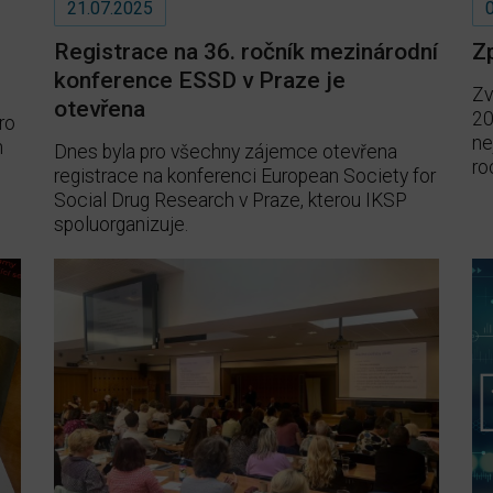
21.07.2025
Registrace na 36. ročník mezinárodní
Z
konference ESSD v Praze je
Zv
otevřena
20
ro
ne
h
Dnes byla pro všechny zájemce otevřena
ro
registrace na konferenci European Society for
Social Drug Research v Praze, kterou IKSP
spoluorganizuje.