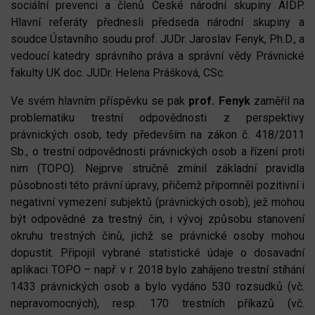
sociální prevenci a členů České národní skupiny AIDP.
Hlavní referáty přednesli předseda národní skupiny a
soudce Ústavního soudu prof. JUDr. Jaroslav Fenyk, Ph.D., a
vedoucí katedry správního práva a správní vědy Právnické
fakulty UK doc. JUDr. Helena Prášková, CSc.
Ve svém hlavním příspěvku se pak
prof. Fenyk
zaměřil na
problematiku trestní odpovědnosti z perspektivy
právnických osob, tedy především na zákon č. 418/2011
Sb., o trestní odpovědnosti právnických osob a řízení proti
nim (TOPO). Nejprve stručně zmínil základní pravidla
působnosti této právní úpravy, přičemž připomněl pozitivní i
negativní vymezení subjektů (právnických osob), jež mohou
být odpovědné za trestný čin, i vývoj způsobu stanovení
okruhu trestných činů, jichž se právnické osoby mohou
dopustit. Připojil vybrané statistické údaje o dosavadní
aplikaci TOPO – např. v r. 2018 bylo zahájeno trestní stíhání
1433 právnických osob a bylo vydáno 530 rozsudků (vč.
nepravomocných), resp. 170 trestních příkazů (vč.