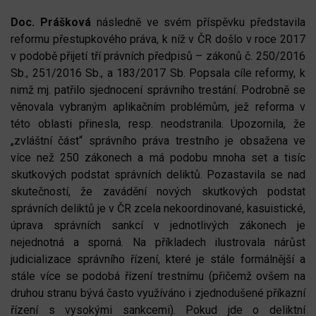
Doc. Prášková
následně ve svém příspěvku představila
reformu přestupkového práva, k níž v ČR došlo v roce 2017
v podobě přijetí tří právních předpisů – zákonů č. 250/2016
Sb., 251/2016 Sb., a 183/2017 Sb. Popsala cíle reformy, k
nimž mj. patřilo sjednocení správního trestání. Podrobně se
věnovala vybraným aplikačním problémům, jež reforma v
této oblasti přinesla, resp. neodstranila. Upozornila, že
„zvláštní část“ správního práva trestního je obsažena ve
více než 250 zákonech a má podobu mnoha set a tisíc
skutkových podstat správních deliktů. Pozastavila se nad
skutečností, že zavádění nových skutkových podstat
správních deliktů je v ČR zcela nekoordinované, kasuistické,
úprava správních sankcí v jednotlivých zákonech je
nejednotná a sporná. Na příkladech ilustrovala nárůst
judicializace správního řízení, které je stále formálnější a
stále více se podobá řízení trestnímu (přičemž ovšem na
druhou stranu bývá často využíváno i zjednodušené příkazní
řízení s vysokými sankcemi). Pokud jde o deliktní