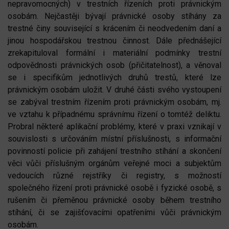
nepravomocných) v trestních řízeních proti právnickým
osobám. Nejčastěji bývají právnické osoby stíhány za
trestné činy související s krácením či neodvedením daní a
jinou hospodářskou trestnou činnost. Dále přednášející
zrekapituloval formální i materiální podmínky trestní
odpovědnosti právnických osob (přičitatelnost), a věnoval
se i specifikům jednotlivých druhů trestů, které lze
právnickým osobám uložit. V druhé části svého vystoupení
se zabýval trestním řízením proti právnickým osobám, mj.
ve vztahu k případnému správnímu řízení o tomtéž deliktu.
Probral některé aplikační problémy, které v praxi vznikají v
souvislosti s určováním místní příslušnosti, s informační
povinností policie při zahájení trestního stíhání a skončení
věci vůči příslušným orgánům veřejné moci a subjektům
vedoucích různé rejstříky či registry, s možností
společného řízení proti právnické osobě i fyzické osobě, s
rušením či přeměnou právnické osoby během trestního
stíhání, či se zajišťovacími opatřeními vůči právnickým
osobám.