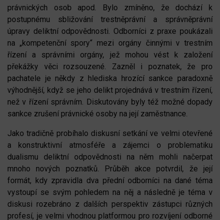
právnických osob apod. Bylo zmíněno, že dochází k
postupnému sbližování trestněprávní a správněprávní
úpravy deliktní odpovědnosti. Odborníci z praxe poukázali
na „kompetenční spory“ mezi orgány činnými v trestním
řízení a správními orgány, jež mohou vést k založení
překážky věci rozsouzené. Zazněl i poznatek, že pro
pachatele je někdy z hlediska hrozící sankce paradoxně
výhodnější, když se jeho delikt projednává v trestním řízení,
než v řízení správním. Diskutovány byly též možné dopady
sankce zrušení právnické osoby na její zaměstnance.
Jako tradičně probíhalo diskusní setkání ve velmi otevřené
a konstruktivní atmosféře a zájemci o problematiku
dualismu deliktní odpovědnosti na něm mohli načerpat
mnoho nových poznatků. Průběh akce potvrdil, že její
formát, kdy zpravidla dva přední odborníci na dané téma
vystoupí se svým pohledem na něj a následně je téma v
diskusi rozebráno z dalších perspektiv zástupci různých
profesí, je velmi vhodnou platformou pro rozvíjení odborné