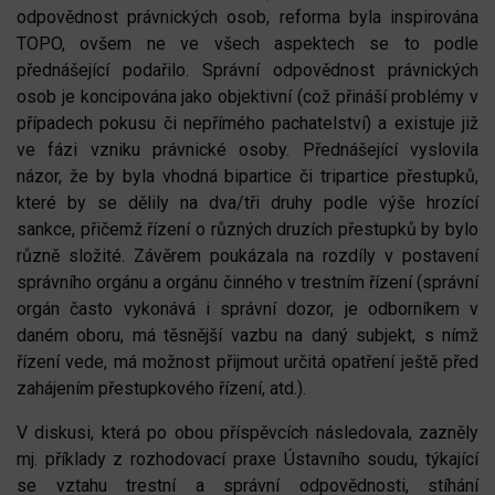
odpovědnost právnických osob, reforma byla inspirována
TOPO, ovšem ne ve všech aspektech se to podle
přednášející podařilo. Správní odpovědnost právnických
osob je koncipována jako objektivní (což přináší problémy v
případech pokusu či nepřímého pachatelství) a existuje již
ve fázi vzniku právnické osoby. Přednášející vyslovila
názor, že by byla vhodná bipartice či tripartice přestupků,
které by se dělily na dva/tři druhy podle výše hrozící
sankce, přičemž řízení o různých druzích přestupků by bylo
různě složité. Závěrem poukázala na rozdíly v postavení
správního orgánu a orgánu činného v trestním řízení (správní
orgán často vykonává i správní dozor, je odborníkem v
daném oboru, má těsnější vazbu na daný subjekt, s nímž
řízení vede, má možnost přijmout určitá opatření ještě před
zahájením přestupkového řízení, atd.).
V diskusi, která po obou příspěvcích následovala, zazněly
mj. příklady z rozhodovací praxe Ústavního soudu, týkající
se vztahu trestní a správní odpovědnosti, stíhání