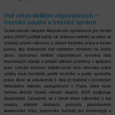
Dvě větve deliktní odpovědnosti –
trestání soudní a trestání správní
Česká národní skupina Mezinárodní společnosti pro trestní
právo (AIDP) pořádá každý rok diskusní setkání, na němž se
scházejí přední odborníci z oblasti trestního práva a trestní
justice, aby diskutovali nad vybraným tématem ze svého
oboru. Dualismus deliktní odpovědnosti vyvolává řadu
teoretických otázek a přináší některé problémy v aplikační
praxi. Letošní diskusní setkání proto bylo věnováno právě
vztahu mezi trestáním podle trestního a podle správního
práva. Akce se uskutečnila 3. října již tradičně v prostorách
Městského státního zastupitelství v Praze, které touto
formou aktivity České národní skupiny AIDP podporuje
dlouhodobě. Zúčastnilo se jí téměř třicet odborníků z řad
soudců, státních zástupců, policistů, představitelů
akademické sféry, pracovníků Institutu pro kriminologii a