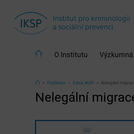
O Institutu
Výzkumná 
Home
Publikace
Edice IKSP
Nelegální migrac
Nelegální migrac