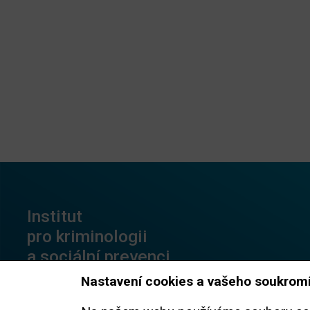
Institut
pro kriminologii
a sociální prevenci
Nastavení cookies a vašeho soukrom
Nám. 14. října 801/12