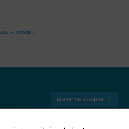
5632/f9/ov230502b.pdf
prevence korupce