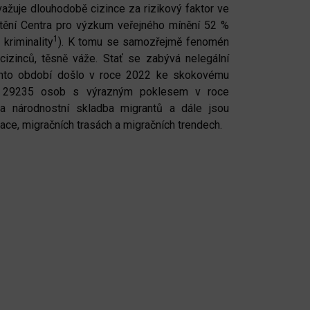
žuje dlouhodobě cizince za rizikový faktor ve
ištění Centra pro výzkum veřejného mínění 52 %
1
kriminality
). K tomu se samozřejmě fenomén
cizinců, těsně váže. Stať se zabývá nelegální
omto období došlo v roce 2022 ke skokovému
 na 29235 osob s výrazným poklesem v roce
na národnostní skladba migrantů a dále jsou
ce, migračních trasách a migračních trendech.