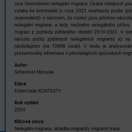
sice fenoménem nelegální migrace. Česká veřejnost pova
vztahu ke kriminalitě (v roce 2023 souhlasilo podle zj
respondentů s názorem, že cizinci jsou příčinou nárůstu 
nelegální migrace, a tedy možného nelegálního přílivu 
migrací z pohledu pětiletého období 2019-2022. V t
nárůstu počtu zjištěných nelegálních migrantů až
následujícím (na 13898 osob). V textu je analyzová
prezentovány informace o převládajících způsobech migra
Autor:
Scheinost Miroslav
Edice
Ediční řada KONTEXTY
Rok vydání
2024
Klíčová slova
Nelegální migrace, skladba migrantů, migrační trasy