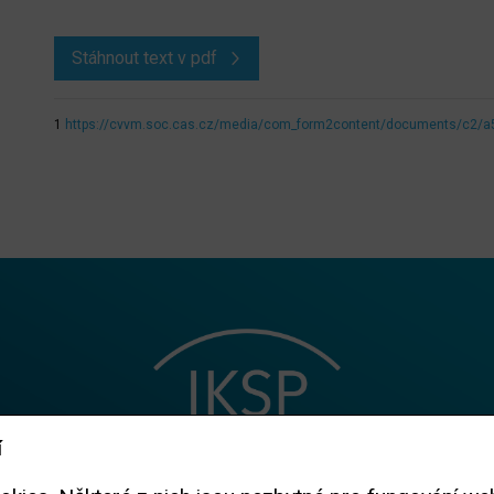
Stáhnout text v pdf
1
https://cvvm.soc.cas.cz/media/com_form2content/documents/c2/a
í